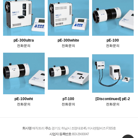
pE-300ultra
pE-300white
pE-100
전화문의
전화문의
전화문의
pE-100wht
pT-100
[Discontinued] pE-2
전화문의
전화문의
전화문의
회사명
매직트리
주소
경기도 하남시 조정대로45, 미사센텀비즈 F315호
사업자 등록번호
653-29-00047