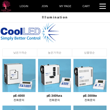
LOGIN
JOIN
MY PAGE
CART
Illumination
낮은가격순
높은가격순
상품명순
pE-4000
pE-340fura
pE-300lite
전화문의
전화문의
전화문의