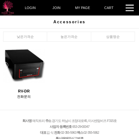
LOGIN
JOIN
MY PAGE
CART
Accessories
낮은가격순
높은가격순
상품명순
RV-DR
전화문의
회사명
매직트리
주소
경기도 하남시 조정대로45, 미사센텀비즈 F315호
사업자 등록번호
653-29-00047
대표
김 식
전화
02-355-5963
팩스
02-355-5962
통신판매업신고번호