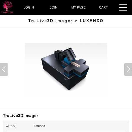
LOGIN
JOIN
MY PAGE
CART
TruLive3D Imager > LUXENDO
TruLive3D Imager
제조사
Luxendo