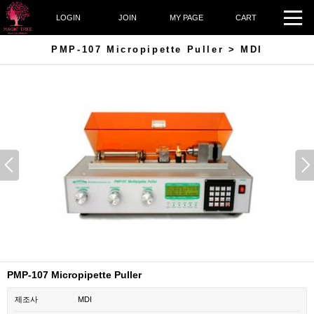
LOGIN
JOIN
MY PAGE
CART
PMP-107 Micropipette Puller > MDI
PMP-107 Micropipette Puller
제조사
MDI